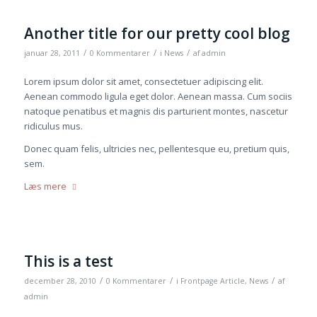
Another title for our pretty cool blog
/
/
/
januar 28, 2011
0 Kommentarer
i
News
af
admin
Lorem ipsum dolor sit amet, consectetuer adipiscing elit.
Aenean commodo ligula eget dolor. Aenean massa. Cum sociis
natoque penatibus et magnis dis parturient montes, nascetur
ridiculus mus.
Donec quam felis, ultricies nec, pellentesque eu, pretium quis,
sem.
Læs mere
This is a test
/
/
/
december 28, 2010
0 Kommentarer
i
Frontpage Article
,
News
af
admin