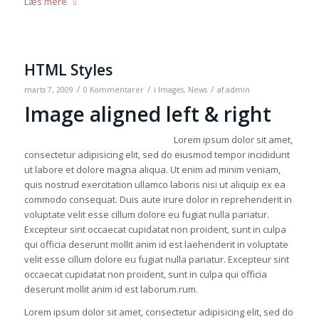
Læs mere
HTML Styles
/
/
/
marts 7, 2009
0 Kommentarer
i
Images
,
News
af
admin
Image aligned left & right
Lorem ipsum dolor sit amet,
consectetur adipisicing elit, sed do eiusmod tempor incididunt
ut labore et dolore magna aliqua. Ut enim ad minim veniam,
quis nostrud exercitation ullamco laboris nisi ut aliquip ex ea
commodo consequat. Duis aute irure dolor in reprehenderit in
voluptate velit esse cillum dolore eu fugiat nulla pariatur.
Excepteur sint occaecat cupidatat non proident, sunt in culpa
qui officia deserunt mollit anim id est laehenderit in voluptate
velit esse cillum dolore eu fugiat nulla pariatur. Excepteur sint
occaecat cupidatat non proident, sunt in culpa qui officia
deserunt mollit anim id est laborum.rum.
Lorem ipsum dolor sit amet, consectetur adipisicing elit, sed do