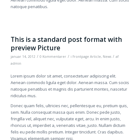
Aenean commodo ligula eget dolor. Aenean massa. Cum sociis
natoque penatibus.
This is a standard post format with
preview Picture
/
/
/
januar 14, 2012
0 Kommentarer
i
Frontpage Article
,
News
af
admin
Lorem ipsum dolor sit amet, consectetuer adipiscing elit.
Aenean commodo ligula eget dolor. Aenean massa. Cum sociis
natoque penatibus et magnis dis parturient montes, nascetur
ridiculus mus.
Donec quam felis, ultricies nec, pellentesque eu, pretium quis,
sem. Nulla consequat massa quis enim. Donec pede justo,
fringilla vel, aliquet nec, vulputate eget, arcu. In enim justo,
rhoncus ut, imperdiet a, venenatis vitae, justo. Nullam dictum
felis eu pede mollis pretium. Integer tincidunt. Cras dapibus.
Vivamus elementum semper nisi.