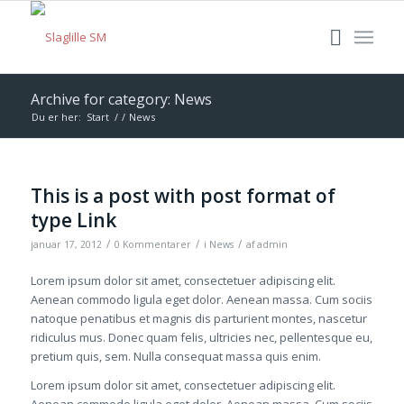
Archive for category: News
Du er her:
Start
/
/
News
This is a post with post format of
type Link
/
/
/
januar 17, 2012
0 Kommentarer
i
News
af
admin
Lorem ipsum dolor sit amet, consectetuer adipiscing elit.
Aenean commodo ligula eget dolor. Aenean massa. Cum sociis
natoque penatibus et magnis dis parturient montes, nascetur
ridiculus mus. Donec quam felis, ultricies nec, pellentesque eu,
pretium quis, sem. Nulla consequat massa quis enim.
Lorem ipsum dolor sit amet, consectetuer adipiscing elit.