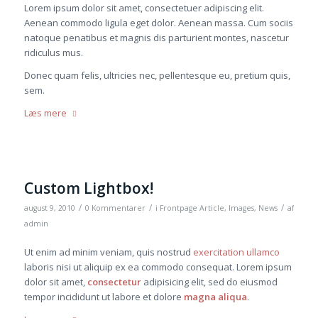
Lorem ipsum dolor sit amet, consectetuer adipiscing elit.
Aenean commodo ligula eget dolor. Aenean massa. Cum sociis
natoque penatibus et magnis dis parturient montes, nascetur
ridiculus mus.
Donec quam felis, ultricies nec, pellentesque eu, pretium quis,
sem.
Læs mere
Custom Lightbox!
/
/
/
august 9, 2010
0 Kommentarer
i
Frontpage Article
,
Images
,
News
af
admin
Ut enim ad minim veniam, quis nostrud
exercitation ullamco
laboris nisi ut aliquip ex ea commodo consequat. Lorem ipsum
dolor sit amet,
consectetur
adipisicing elit, sed do eiusmod
tempor incididunt ut labore et dolore
magna aliqua
.