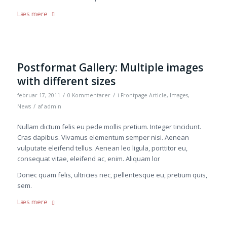
Læs mere
Postformat Gallery: Multiple images
with different sizes
/
/
februar 17, 2011
0 Kommentarer
i
Frontpage Article
,
Images
,
/
News
af
admin
Nullam dictum felis eu pede mollis pretium. Integer tincidunt.
Cras dapibus. Vivamus elementum semper nisi. Aenean
vulputate eleifend tellus. Aenean leo ligula, porttitor eu,
consequat vitae, eleifend ac, enim. Aliquam lor
Donec quam felis, ultricies nec, pellentesque eu, pretium quis,
sem.
Læs mere